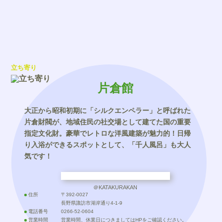
立ち寄り
片倉館
大正から昭和初期に「シルクエンペラー」と呼ばれた
片倉財閥が、地域住民の社交場として建てた国の重要
指定文化財。豪華でレトロな洋風建築が魅力的！日帰
り入浴ができるスポットとして、「千人風呂」も大人
気です！
＠KATAKURAKAN
住所
〒392-0027
長野県諏訪市湖岸通り4-1-9
電話番号
0266-52-0604
営業時間
営業時間、休業日につきましてはHPをご確認ください。