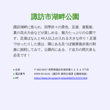
諏訪市湖畔公園
諏訪湖畔に造られ、四季折々の景色、足湯、遊覧船、
夏の花火大会などが楽しめる、魅力たっぷりの公園で
す。足湯はなんと40人以上が入れる大きな作り！足湯
でゆったりした後は、隣にある足つぼ健康遊歩道の刺
激に挑戦してみて。公園内にある、ド迫力の間欠泉も
必見です！
住所
〒392-0027 長野県諏訪市湖岸通り 2. 3. 4. 5丁目
電話番号
0266-52-4141（諏訪市 都市計画課 公園緑地係）
HP
https://www.city.suwa.lg.jp/soshiki/21/1213.html