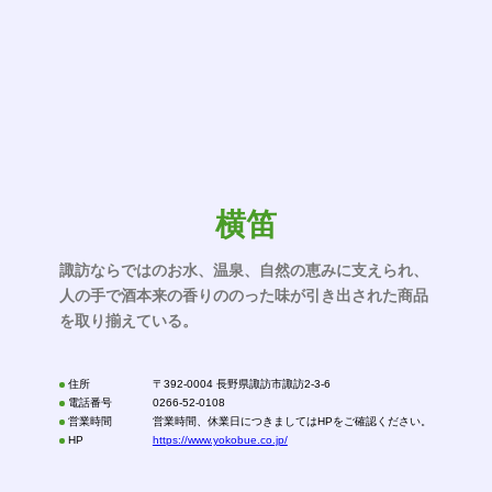
横笛
諏訪ならではのお水、温泉、自然の恵みに支えられ、
人の手で酒本来の香りののった味が引き出された商品
を取り揃えている。
住所
〒392-0004 長野県諏訪市諏訪2-3-6
電話番号
0266-52-0108
営業時間
営業時間、休業日につきましてはHPをご確認ください。
HP
https://www.yokobue.co.jp/