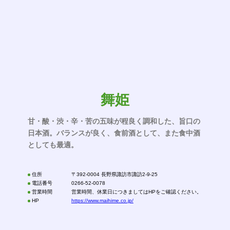
舞姫
甘・酸・渋・辛・苦の五味が程良く調和した、旨口の
日本酒。バランスが良く、食前酒として、また食中酒
としても最適。
住所
〒392-0004 長野県諏訪市諏訪2-9-25
電話番号
0266-52-0078
営業時間
営業時間、休業日につきましてはHPをご確認ください。
HP
https://www.maihime.co.jp/