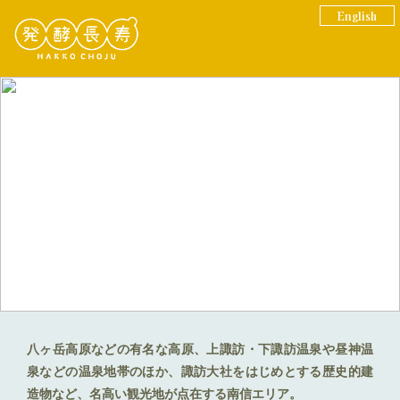
English
南信
エリア
諏訪 伊那路 飯田
八ヶ岳高原などの有名な高原、上諏訪・下諏訪温泉や昼神温
泉などの温泉地帯のほか、諏訪大社をはじめとする歴史的建
造物など、名高い観光地が点在する南信エリア。