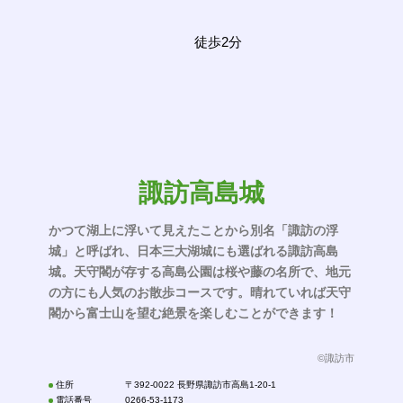
徒歩2分
諏訪高島城
かつて湖上に浮いて見えたことから別名「諏訪の浮
城」と呼ばれ、日本三大湖城にも選ばれる諏訪高島
城。天守閣が存する高島公園は桜や藤の名所で、地元
の方にも人気のお散歩コースです。晴れていれば天守
閣から富士山を望む絶景を楽しむことができます！
©諏訪市
住所
〒392-0022 長野県諏訪市高島1-20-1
電話番号
0266-53-1173