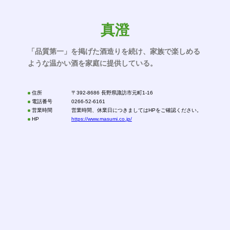
真澄
「品質第一」を掲げた酒造りを続け、家族で楽しめる
ような温かい酒を家庭に提供している。
住所
〒392-8686 長野県諏訪市元町1-16
電話番号
0266-52-6161
営業時間
営業時間、休業日につきましてはHPをご確認ください。
HP
https://www.masumi.co.jp/