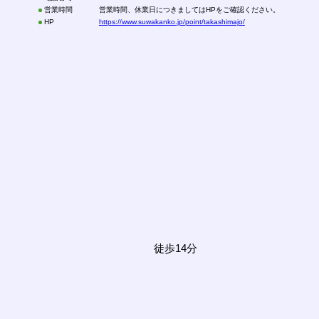
営業時間
営業時間、休業日につきましてはHPをご確認ください。
HP
https://www.suwakanko.jp/point/takashimajo/
徒歩14分