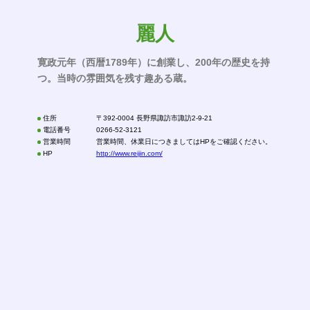
麗人
寛政元年（西暦1789年）に創業し、200年の歴史を持
つ。当時の雰囲気を残す趣ある蔵。
住所
〒392-0004 長野県諏訪市諏訪2-9-21
電話番号
0266-52-3121
営業時間
営業時間、休業日につきましてはHPをご確認ください。
HP
http://www.reijin.com/