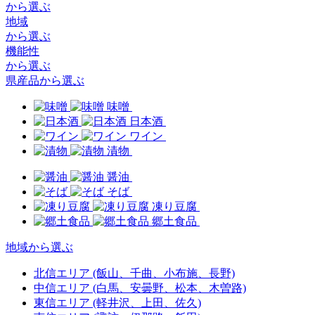
から選ぶ
地域
から選ぶ
機能性
から選ぶ
県産品から選ぶ
味噌
日本酒
ワイン
漬物
醤油
そば
凍り豆腐
郷土食品
地域から選ぶ
北信エリア
(飯山、千曲、小布施、長野)
中信エリア
(白馬、安曇野、松本、木曽路)
東信エリア
(軽井沢、上田、佐久)