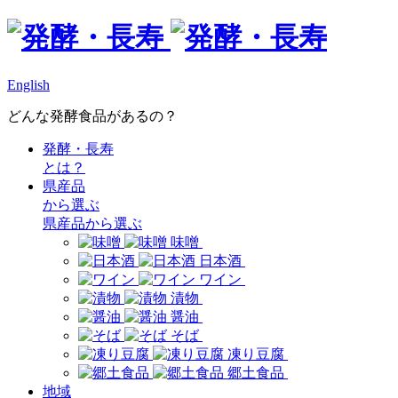
English
どんな発酵食品があるの？
発酵・長寿
とは？
県産品
から選ぶ
県産品から選ぶ
味噌
日本酒
ワイン
漬物
醤油
そば
凍り豆腐
郷土食品
地域