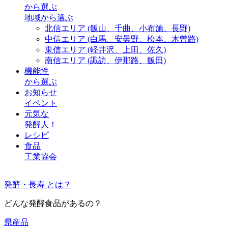
から選ぶ
地域から選ぶ
北信エリア
(飯山、千曲、小布施、長野)
中信エリア
(白馬、安曇野、松本、木曽路)
東信エリア
(軽井沢、上田、佐久)
南信エリア
(諏訪、伊那路、飯田)
機能性
から選ぶ
お知らせ
イベント
元気な
発酵人！
レシピ
食品
工業協会
発酵・長寿 とは？
どんな発酵食品があるの？
県産品