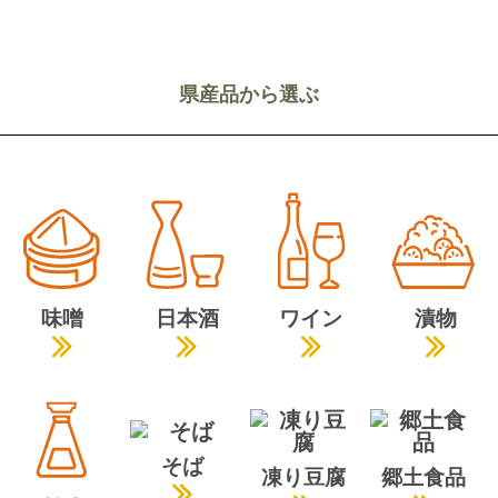
県産品から選ぶ
味噌
日本酒
ワイン
漬物
そば
凍り豆腐
郷土食品