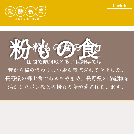
English
粉もの食
粉もの食の魅力
山間で傾斜地の多い長野県では、
昔から稲の代わりに小麦も栽培されてきました。
長野県の郷土食であるおやきや、長野県の特産物を
活かしたパンなどの粉もの食が愛されています。