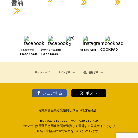
醤油
X
Instagram
COOKPAD
【しあわせ信州】
【サポーターズ倶楽部】
Facebook
Facebook
サイトマップ
サイトポリシー
個人情報ポリシー
シェアする
ポスト
長野県食品製造業振興ビジョン推進協議会
TEL：
026-235-7126
FAX：
026-235-7197
このページは長野県と関連機関が連携して運営する公式サイトとなり、
食品工業協会に運営協力をいただいています。