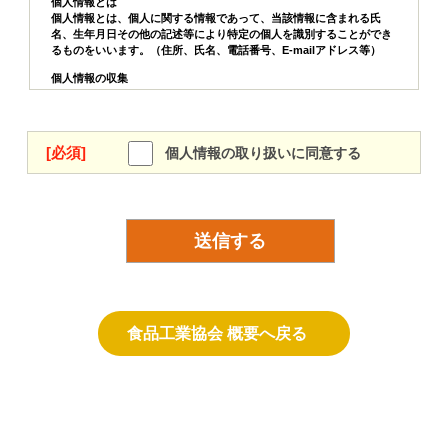
個人情報とは
個人情報とは、個人に関する情報であって、当該情報に含まれる氏
名、生年月日その他の記述等により特定の個人を識別することができ
るものをいいます。（住所、氏名、電話番号、E-mailアドレス等）
個人情報の収集
個人情報の収集は、収集目的を明らかにし、必要な限度内で収集しま
す。
また、個人情報を収集するときは、原則として本人から収集します。
[必須]
個人情報の取り扱いに同意する
個人情報の利用・提供
収集した個人情報は、収集目的以外に利用したり提供したりしません
個人情報の管理
県は個人情報の管理に当たって、漏えい防止などの措置を講ずるとと
もに、正確なものに保ちます。また、保有する必要がなくなった個人
情報は、確実かつ速やかに削除します。
安全な通信（SSL）について
長野県発酵長寿WEBサイトでは、すべてのページにおいて
SSL（Secure Socket Layer）による暗号化通信を実施し、通信途中
の第三者による盗聴や改ざん等を防いでいます。
食品工業協会 概要へ戻る
SNS利用者の皆さまへの留意事項
長野県発酵長寿WEBサイトでは、一部のページで、FaceBook、
Twitter、LINEで共有するためのボタンを設置しています。
一部のソーシャルネットワーキングサービス（SNS）は、ログインし
た状態で、当該SNSの「ボタン」が設定されたページを閲覧した場
合、当該「ボタン」を押さなくてもSNSに対してユーザーID・アクセ
スしているサイト等の情報が自動で送信されることがあります。