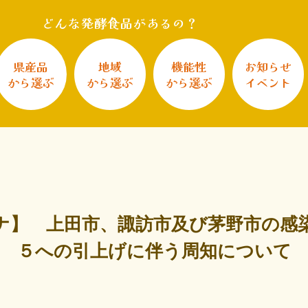
どんな発酵食品があるの？
県産品
地域
機能性
お知らせ
から選ぶ
から選ぶ
から選ぶ
イベント
ナ】 上田市、諏訪市及び茅野市の感
５への引上げに伴う周知について