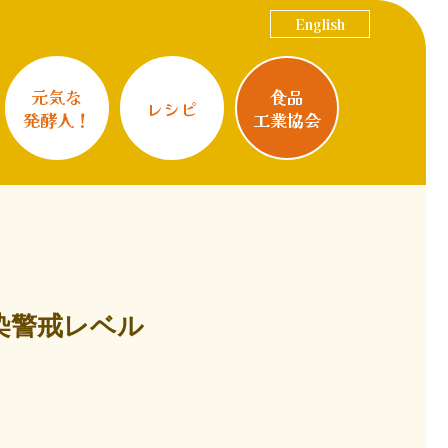
English
元気な
食品
レシピ
発酵人！
工業協会
染警戒レベル