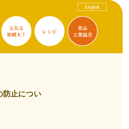
English
元気な
食品
レシピ
発酵人！
工業協会
の防止につい