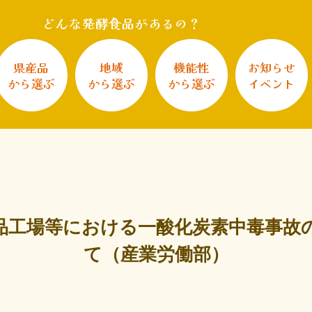
どんな発酵食品があるの？
県産品
地域
機能性
お知らせ
から選ぶ
から選ぶ
から選ぶ
イベント
品工場等における一酸化炭素中毒事故
て（産業労働部）