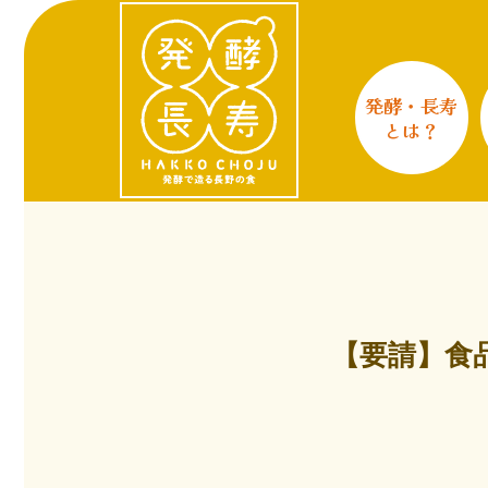
発酵・長寿
とは？
【要請】食