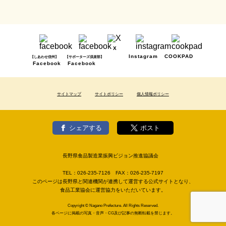
X
Instagram
COOKPAD
【しあわせ信州】
【サポーターズ倶楽部】
Facebook
Facebook
サイトマップ
サイトポリシー
個人情報ポリシー
シェアする
ポスト
長野県食品製造業振興ビジョン推進協議会
TEL：
026-235-7126
FAX：
026-235-7197
このページは長野県と関連機関が連携して運営する公式サイトとなり、
食品工業協会に運営協力をいただいています。
Copyright © Nagano Prefecture. All Rights Reserved.
各ページに掲載の写真・音声・CG及び記事の無断転載を禁じます。