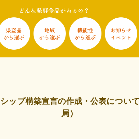
どんな発酵食品があるの？
県産品
地域
機能性
お知らせ
から選ぶ
から選ぶ
から選ぶ
イベント
シップ構築宣言の作成・公表につい
局）