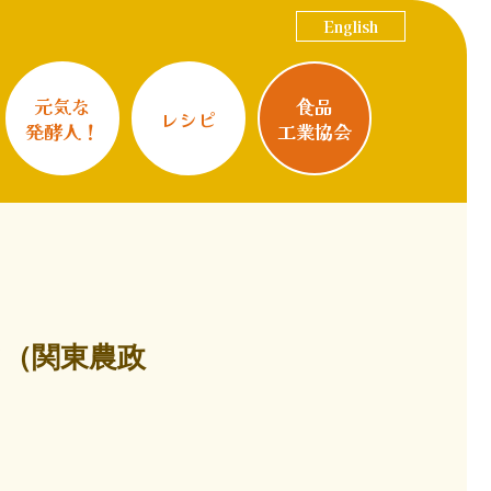
English
元気な
食品
レシピ
発酵人！
工業協会
て（関東農政