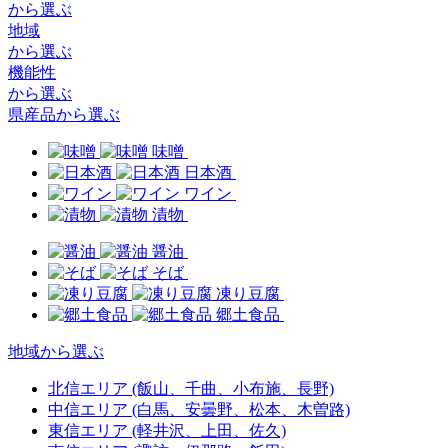
から選ぶ
地域
から選ぶ
機能性
から選ぶ
県産品から選ぶ
味噌
日本酒
ワイン
漬物
醤油
そば
凍り豆腐
郷土食品
地域から選ぶ
北信エリア
(飯山、千曲、小布施、長野)
中信エリア
(白馬、安曇野、松本、木曽路)
東信エリア
(軽井沢、上田、佐久)