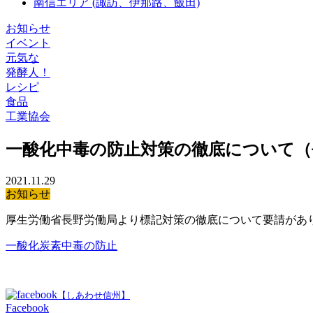
南信エリア
(諏訪、伊那路、飯田)
お知らせ
イベント
元気な
発酵人！
レシピ
食品
工業協会
一酸化中毒の防止対策の徹底について（
2021.11.29
お知らせ
厚生労働省長野労働局より標記対策の徹底について要請があ
一酸化炭素中毒の防止
【しあわせ信州】
Facebook