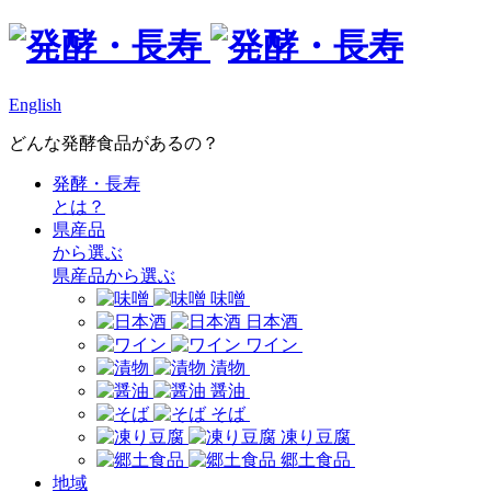
English
どんな発酵食品があるの？
発酵・長寿
とは？
県産品
から選ぶ
県産品から選ぶ
味噌
日本酒
ワイン
漬物
醤油
そば
凍り豆腐
郷土食品
地域