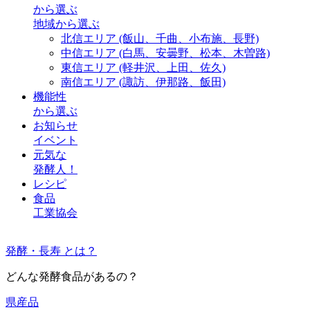
から選ぶ
地域から選ぶ
北信エリア
(飯山、千曲、小布施、長野)
中信エリア
(白馬、安曇野、松本、木曽路)
東信エリア
(軽井沢、上田、佐久)
南信エリア
(諏訪、伊那路、飯田)
機能性
から選ぶ
お知らせ
イベント
元気な
発酵人！
レシピ
食品
工業協会
発酵・長寿 とは？
どんな発酵食品があるの？
県産品