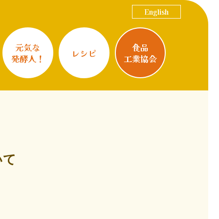
English
元気な
食品
レシピ
発酵人！
工業協会
いて