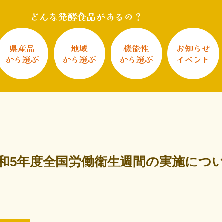
どんな発酵食品があるの？
県産品
地域
機能性
お知らせ
から選ぶ
から選ぶ
から選ぶ
イベント
和5年度全国労働衛生週間の実施につ