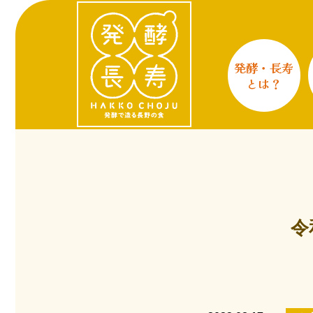
発酵・長寿
とは？
令