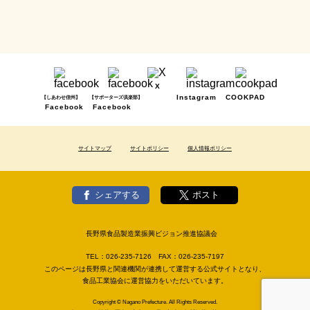
X
Instagram
COOKPAD
【しあわせ信州】
【サポーターズ倶楽部】
Facebook
Facebook
サイトマップ
サイトポリシー
個人情報ポリシー
シェアする
ポスト
長野県食品製造業振興ビジョン推進協議会
TEL：
026-235-7126
FAX：
026-235-7197
このページは長野県と関連機関が連携して運営する公式サイトとなり、
食品工業協会に運営協力をいただいています。
Copyright © Nagano Prefecture. All Rights Reserved.