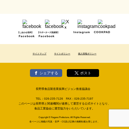
X
Instagram
COOKPAD
【しあわせ信州】
【サポーターズ倶楽部】
Facebook
Facebook
サイトマップ
サイトポリシー
個人情報ポリシー
シェアする
ポスト
長野県食品製造業振興ビジョン推進協議会
TEL：
026-235-7126
FAX：
026-235-7197
このページは長野県と関連機関が連携して運営する公式サイトとなり、
食品工業協会に運営協力をいただいています。
Copyright © Nagano Prefecture. All Rights Reserved.
各ページに掲載の写真・音声・CG及び記事の無断転載を禁じます。