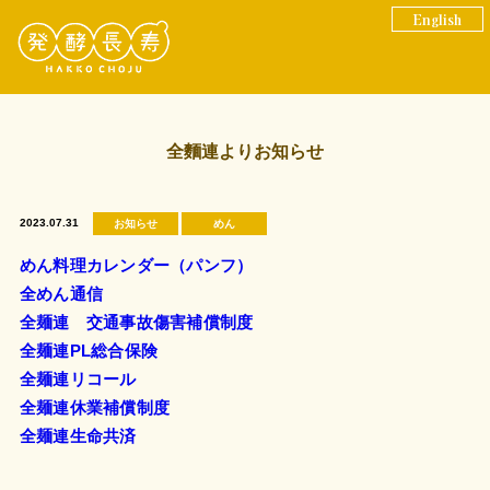
English
全麵連よりお知らせ
2023.07.31
お知らせ
めん
めん料理カレンダー（パンフ）
全めん通信
全麺連 交通事故傷害補償制度
全麺連PL総合保険
全麺連リコール
全麺連休業補償制度
全麺連生命共済