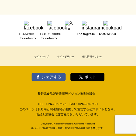
X
Instagram
COOKPAD
【しあわせ信州】
【サポーターズ倶楽部】
Facebook
Facebook
サイトマップ
サイトポリシー
個人情報ポリシー
シェアする
ポスト
長野県食品製造業振興ビジョン推進協議会
TEL：
026-235-7126
FAX：
026-235-7197
このページは長野県と関連機関が連携して運営する公式サイトとなり、
食品工業協会に運営協力をいただいています。
Copyright © Nagano Prefecture. All Rights Reserved.
各ページに掲載の写真・音声・CG及び記事の無断転載を禁じます。