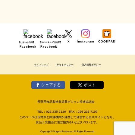
X
Instagram
COOKPAD
【しあわせ信州】
【サポーターズ倶楽部】
Facebook
Facebook
サイトマップ
サイトポリシー
個人情報ポリシー
シェアする
ポスト
長野県食品製造業振興ビジョン推進協議会
TEL：
026-235-7126
FAX：
026-235-7197
このページは長野県と関連機関が連携して運営する公式サイトとなり、
食品工業協会に運営協力をいただいています。
Copyright © Nagano Prefecture. All Rights Reserved.