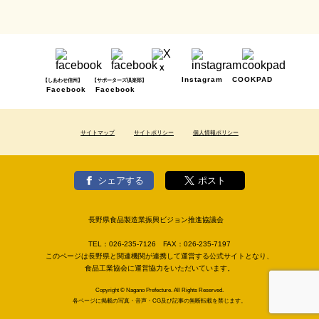
X
Instagram
COOKPAD
【しあわせ信州】
【サポーターズ倶楽部】
Facebook
Facebook
サイトマップ
サイトポリシー
個人情報ポリシー
シェアする
ポスト
長野県食品製造業振興ビジョン推進協議会
TEL：
026-235-7126
FAX：
026-235-7197
このページは長野県と関連機関が連携して運営する公式サイトとなり、
食品工業協会に運営協力をいただいています。
Copyright © Nagano Prefecture. All Rights Reserved.
各ページに掲載の写真・音声・CG及び記事の無断転載を禁じます。