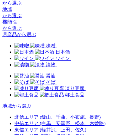
から選ぶ
地域
から選ぶ
機能性
から選ぶ
県産品から選ぶ
味噌
日本酒
ワイン
漬物
醤油
そば
凍り豆腐
郷土食品
地域から選ぶ
北信エリア
(飯山、千曲、小布施、長野)
中信エリア
(白馬、安曇野、松本、木曽路)
東信エリア
(軽井沢、上田、佐久)