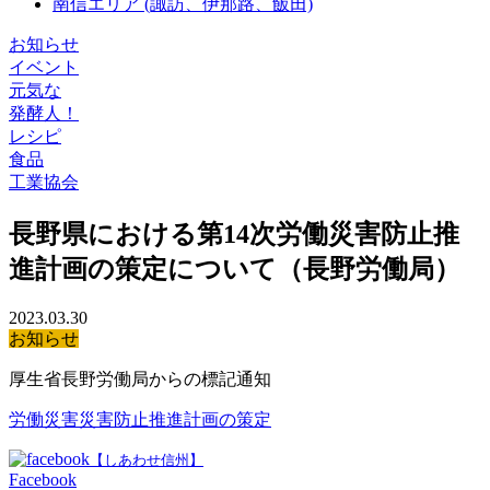
南信エリア
(諏訪、伊那路、飯田)
お知らせ
イベント
元気な
発酵人！
レシピ
食品
工業協会
長野県における第14次労働災害防止推
進計画の策定について（長野労働局）
2023.03.30
お知らせ
厚生省長野労働局からの標記通知
労働災害災害防止推進計画の策定
【しあわせ信州】
Facebook