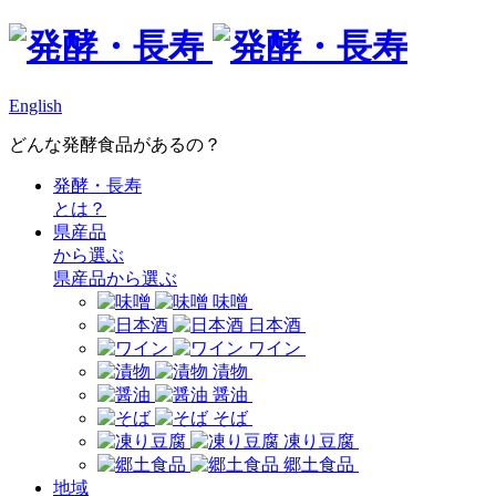
English
どんな発酵食品があるの？
発酵・長寿
とは？
県産品
から選ぶ
県産品から選ぶ
味噌
日本酒
ワイン
漬物
醤油
そば
凍り豆腐
郷土食品
地域