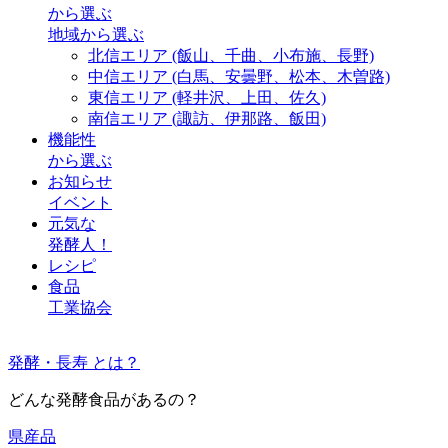
から選ぶ
地域から選ぶ
北信エリア
(飯山、千曲、小布施、長野)
中信エリア
(白馬、安曇野、松本、木曽路)
東信エリア
(軽井沢、上田、佐久)
南信エリア
(諏訪、伊那路、飯田)
機能性
から選ぶ
お知らせ
イベント
元気な
発酵人！
レシピ
食品
工業協会
発酵・長寿 とは？
どんな発酵食品があるの？
県産品