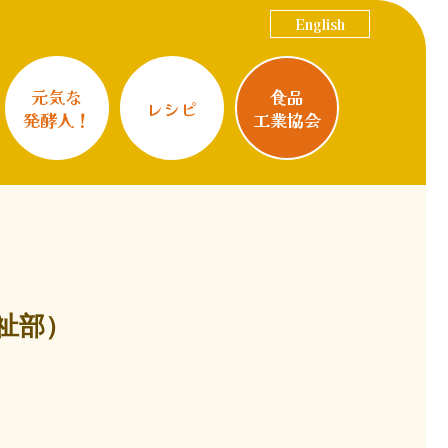
English
元気な
食品
レシピ
発酵人！
工業協会
祉部）