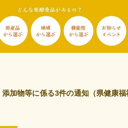
どんな発酵食品があるの？
県産品
地域
機能性
お知らせ
から選ぶ
から選ぶ
から選ぶ
イベント
、添加物等に係る3件の通知（県健康福