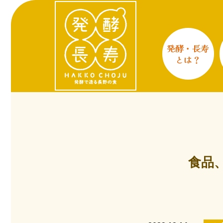
発酵・長寿
とは？
食品