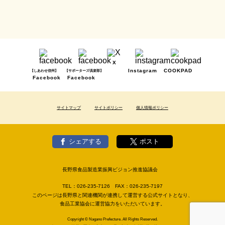
X
Instagram
COOKPAD
【しあわせ信州】
【サポーターズ倶楽部】
Facebook
Facebook
サイトマップ
サイトポリシー
個人情報ポリシー
シェアする
ポスト
長野県食品製造業振興ビジョン推進協議会
TEL：
026-235-7126
FAX：
026-235-7197
このページは長野県と関連機関が連携して運営する公式サイトとなり、
食品工業協会に運営協力をいただいています。
Copyright © Nagano Prefecture. All Rights Reserved.