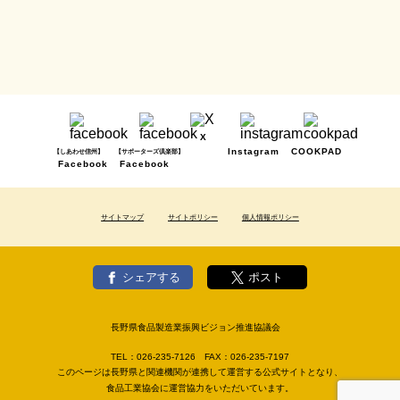
X
Instagram
COOKPAD
【しあわせ信州】
【サポーターズ倶楽部】
Facebook
Facebook
サイトマップ
サイトポリシー
個人情報ポリシー
シェアする
ポスト
長野県食品製造業振興ビジョン推進協議会
TEL：
026-235-7126
FAX：
026-235-7197
このページは長野県と関連機関が連携して運営する公式サイトとなり、
食品工業協会に運営協力をいただいています。