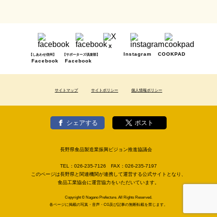
X
Instagram
COOKPAD
【しあわせ信州】
【サポーターズ倶楽部】
Facebook
Facebook
サイトマップ
サイトポリシー
個人情報ポリシー
シェアする
ポスト
長野県食品製造業振興ビジョン推進協議会
TEL：
026-235-7126
FAX：
026-235-7197
このページは長野県と関連機関が連携して運営する公式サイトとなり、
食品工業協会に運営協力をいただいています。
Copyright © Nagano Prefecture. All Rights Reserved.
各ページに掲載の写真・音声・CG及び記事の無断転載を禁じます。