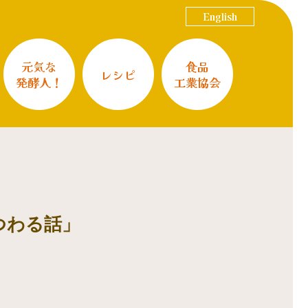
English
元気な
食品
レシピ
発酵人！
工業協会
まつわる話」