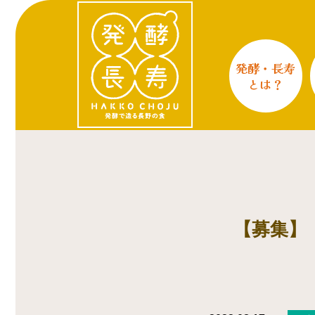
発酵・長寿
とは？
【募集】【