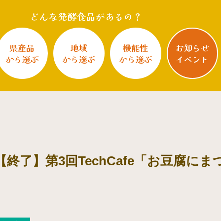
どんな発酵食品があるの？
県産品
地域
機能性
お知らせ
から選ぶ
から選ぶ
から選ぶ
イベント
終了】第3回TechCafe「お豆腐に