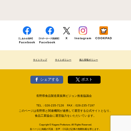
X
Instagram
COOKPAD
【しあわせ信州】
【サポーターズ倶楽部】
Facebook
Facebook
サイトマップ
サイトポリシー
個人情報ポリシー
シェアする
ポスト
長野県食品製造業振興ビジョン推進協議会
TEL：
026-235-7126
FAX：
026-235-7197
このページは長野県と関連機関が連携して運営する公式サイトとなり、
食品工業協会に運営協力をいただいています。
Copyright © Nagano Prefecture. All Rights Reserved.
各ページに掲載の写真・音声・CG及び記事の無断転載を禁じます。