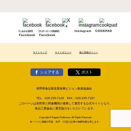
X
Instagram
COOKPAD
【しあわせ信州】
【サポーターズ倶楽部】
Facebook
Facebook
サイトマップ
サイトポリシー
個人情報ポリシー
シェアする
ポスト
長野県食品製造業振興ビジョン推進協議会
TEL：
026-235-7126
FAX：
026-235-7197
このページは長野県と関連機関が連携して運営する公式サイトとなり、
食品工業協会に運営協力をいただいています。
Copyright © Nagano Prefecture. All Rights Reserved.
各ページに掲載の写真・音声・CG及び記事の無断転載を禁じます。