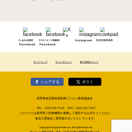
X
Instagram
COOKPAD
【しあわせ信州】
【サポーターズ倶楽部】
Facebook
Facebook
サイトマップ
サイトポリシー
個人情報ポリシー
シェアする
ポスト
長野県食品製造業振興ビジョン推進協議会
TEL：
026-235-7126
FAX：
026-235-7197
このページは長野県と関連機関が連携して運営する公式サイトとなり、
食品工業協会に運営協力をいただいています。
Copyright © Nagano Prefecture. All Rights Reserved.
各ページに掲載の写真・音声・CG及び記事の無断転載を禁じます。