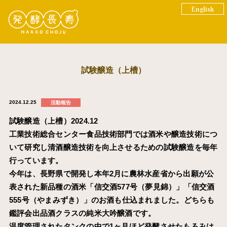
English
試験醸造（上槽）
2024.12.25
活動報告
試験醸造（上槽）2024.12
工業技術総合センター食品技術部門では酒米や醸造技術につ
いて研究し清酒醸造技術を向上させるための試験醸造を毎年
行っています。
今年は、長野県で開発し本年2月に農林水産省から出願が公
表された新品種の酒米「信交酒577号（夢見錦）」「信交酒
555号（やまみずき）」のお酒も仕込まれました。どちらも
鑑評会出品酒クラスの純米大吟醸酒です。
温度管理されたタンクの中で1ヶ月ほど発酵させたもろみは