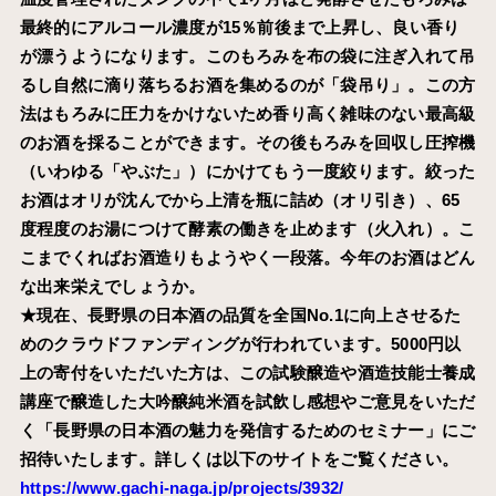
最終的にアルコール濃度が15％前後まで上昇し、良い香り
が漂うようになります。このもろみを布の袋に注ぎ入れて吊
るし自然に滴り落ちるお酒を集めるのが「袋吊り」。この方
法はもろみに圧力をかけないため香り高く雑味のない最高級
のお酒を採ることができます。その後もろみを回収し圧搾機
（いわゆる「やぶた」）にかけてもう一度絞ります。絞った
お酒はオリが沈んでから上清を瓶に詰め（オリ引き）、65
度程度のお湯につけて酵素の働きを止めます（火入れ）。こ
こまでくればお酒造りもようやく一段落。今年のお酒はどん
な出来栄えでしょうか。
★現在、長野県の日本酒の品質を全国No.1に向上させるた
めのクラウドファンディングが行われています。5000円以
上の寄付をいただいた方は、この試験醸造や酒造技能士養成
講座で醸造した大吟醸純米酒を試飲し感想やご意見をいただ
く「長野県の日本酒の魅力を発信するためのセミナー」にご
招待いたします。詳しくは以下のサイトをご覧ください。
https://www.gachi-naga.jp/projects/3932/