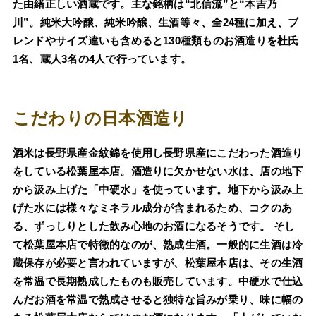
た由緒正しい酒蔵です。主な銘柄は“北信流”と“本吉乃
川”。純米大吟醸、純米吟醸、生酒等々、全24種に加え、ブ
レンドやサイズ違いも含めると130種類ものお酒造りを杜氏
1名、蔵人3名の4人で行っています。
こだわりの日本酒造り
酒米は長野県産金紋錦を使用し長野県産にこだわった酒造り
をしている松葉屋本店。酒造りに欠かせない水は、店の地下
から汲み上げた「中硬水」を使っています。地下から汲み上
げた水には様々なミネラル成分が含まれるため、コクのあ
る、ずっしりとした飲み心地のお酒になるそうです。 そし
て松葉屋本店で特徴的なのが、熟成生酒。一般的に生酒は冷
蔵保存が必要と言われていますが、松葉屋本店は、その生酒
を常温で長期熟成したものも販売しています。中硬水で仕込
んだお酒を常温で熟成させると独特な旨みが乗り、味に幅の