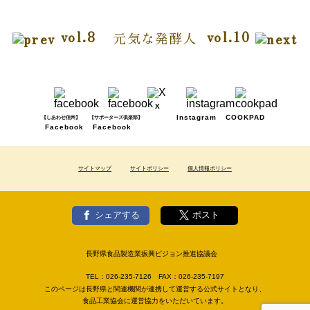
vol.8
vol.10
元気な発酵人
X
Instagram
COOKPAD
【しあわせ信州】
【サポーターズ倶楽部】
Facebook
Facebook
サイトマップ
サイトポリシー
個人情報ポリシー
シェアする
ポスト
長野県食品製造業振興ビジョン推進協議会
TEL：
026-235-7126
FAX：
026-235-7197
このページは長野県と関連機関が連携して運営する公式サイトとなり、
食品工業協会に運営協力をいただいています。