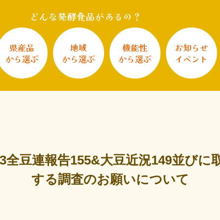
どんな発酵食品があるの？
県産品
地域
機能性
お知らせ
から選ぶ
から選ぶ
から選ぶ
イベント
3全豆連報告155&大豆近況149並び
する調査のお願いについて