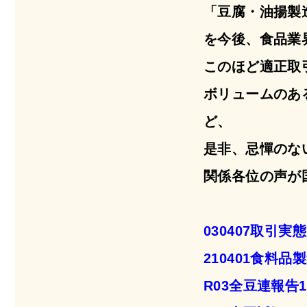
「豆腐・油揚製
を今後、食品業
このほど適正取
ボリュームのあ
ど、
是非、忌憚のな
関係各位の声が
030407取引
210401食料
R03全豆連報告1