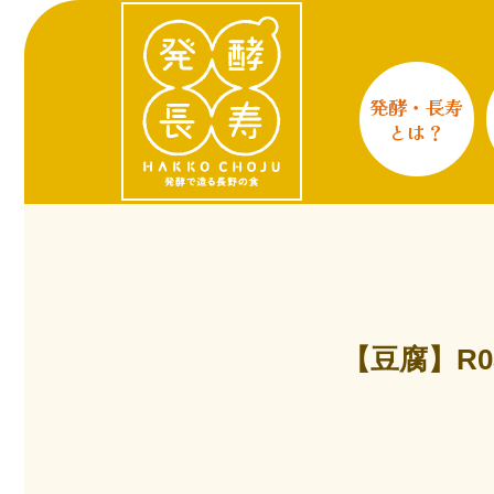
発酵・長寿
とは？
【豆腐】R0