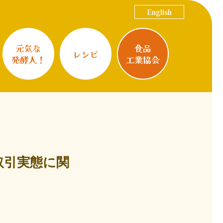
English
元気な
食品
レシピ
発酵人！
工業協会
に取引実態に関