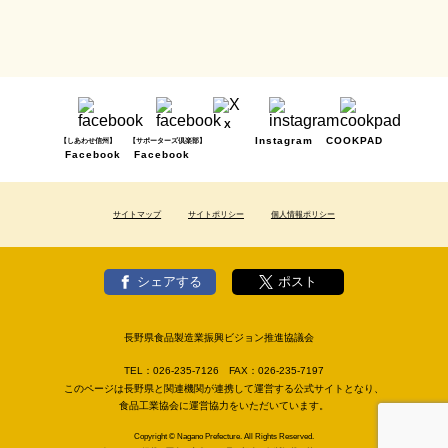
X
Instagram
COOKPAD
【しあわせ信州】
【サポーターズ倶楽部】
Facebook
Facebook
サイトマップ
サイトポリシー
個人情報ポリシー
シェアする
ポスト
長野県食品製造業振興ビジョン推進協議会
TEL：
026-235-7126
FAX：
026-235-7197
このページは長野県と関連機関が連携して運営する公式サイトとなり、
食品工業協会に運営協力をいただいています。
Copyright © Nagano Prefecture. All Rights Reserved.