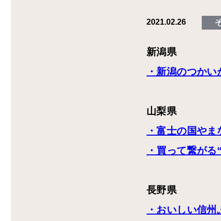
2021.02.26
新潟県
・新潟のつかい
山梨県
・富士の国やま
・買って繋がる
長野県
・おいしい信州