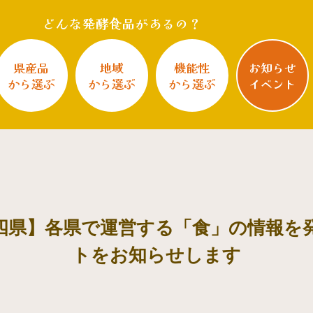
どんな発酵食品があるの？
県産品
地域
機能性
お知らせ
から選ぶ
から選ぶ
から選ぶ
イベント
四県】各県で運営する「食」の情報を
トをお知らせします