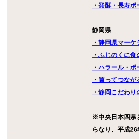
・発酵・長寿ポ
静岡県
・静岡県マーケ
・ふじのくに食
・ハラール・ポ
・買ってつなが
・静岡こだわり
※中央日本四県
らなり、平成2