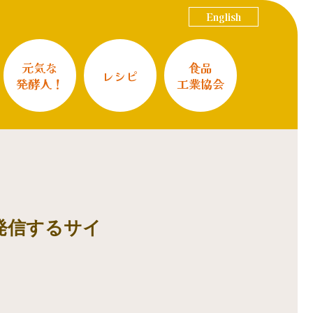
English
元気な
食品
レシピ
発酵人！
工業協会
発信するサイ